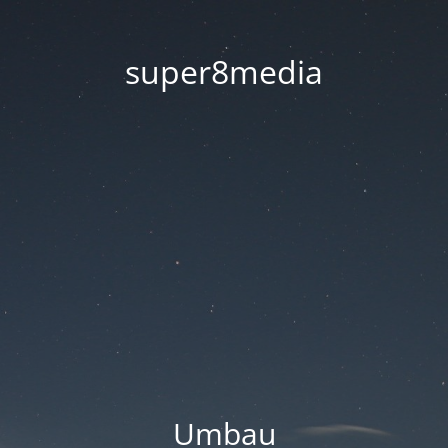
super8media
Umbau