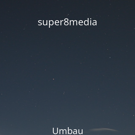
super8media
Umbau