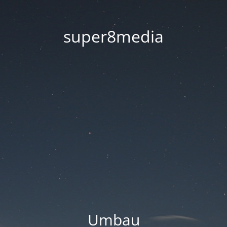
super8media
Umbau