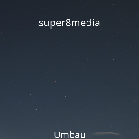
super8media
Umbau