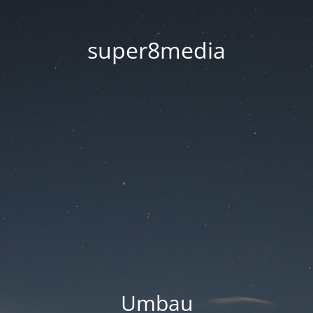
super8media
Umbau